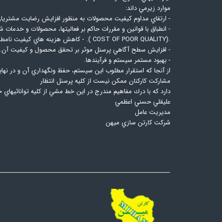
موارد زيرمي داند:
- ارتقاي مداوم كيفيت محصولات به منظور افزايش رضايت مشتريان
- انطباق با قوانين و مقررات حاكم بر فعاليتها، محصولات و خدمات 
.(COST OF POOR QUALITY ). - كاهش هزينه هاي كيفيت نامطلوب
- افزايش سطح آگاهي پرسنل موثر بر تحقق محصول و كيفيت آن.
- بهبود مستمر سيستم و فرآيندها.
از آنجا كه استقرار مطلوب اين سيستم، حفظ ونگهداري آن و در نها
مشاركت كاركنان ممكن نيست از كليه پرسنل انتظار
دارد كه با درك مفاهيم مندرج در اين خط مشي از كليه توانائيهاي خ
عليقلي حسني اعظمي
مديريت عامل
شركت كارتن سازي ميهن