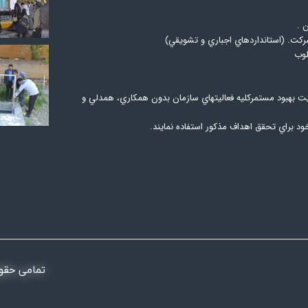
 .
شركت. (استانداردهاي اجباري و تشويقي)
يت بهبود مستمركليه فعاليتهاي سازمان بدون همكاري، همدلي و
ود براي تحقق اهداف مذكور استفاده نمايند.
تمامی حقو