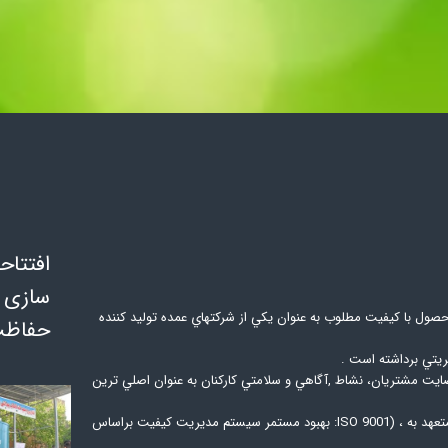
افتتاح
سازی م
حصول با كيفيت مطلوب به عنوان يكي از شركتهاي عمده توليد كننده
حفاظت
يتي برداشته است .
رضايت مشتريان، نشاط ,آگاهي و سلامتي كاركنان به عنوان اصلي ترين
دردستوركار قرار گرفته است. با توجه به اين مهم ، مديريت خود را متعهد به ، (ISO 9001: بهبود مستمر سيستم مديريت كيفيت براساس