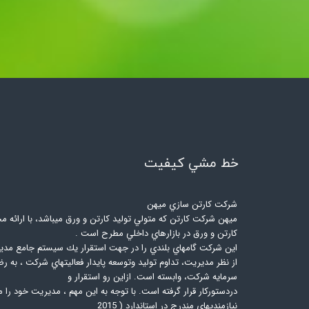
خط مشي كيفيت​​​​​​​
شركت كارتن سازي ميهن
ميهن شركت كارتن كه متولي توليد كارتن و ورق ميباشد، با ارائه م
كارتن و ورق در بازارهاي داخلي مطرح است .
اين شركت گامهاي بلندي را در جهت استقرار يك سيستم جامع مدير
از نظر مديريت، تداوم توليد وتوسعه پايدار فعاليتهاي شركت ، به 
سرمايه شركت، وابسته است. ازاين رو استقرار و
نيازمنديهاي مندرج در استاندارد ( 2015