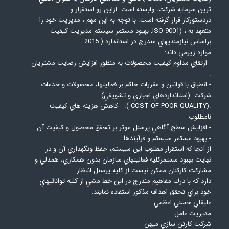
ترين سرمايه شركت، وابسته است. ازاين رو استقرار و
دردستوركار قرار گرفته است. با توجه به اين مهم ، مديريت خود را
متعهد به ، (ISO 9001: بهبود مستمر سيستم مديريت كيفيت
براساس نيازمنديهاي مندرج در استاندارد ( 2015
موارد زيرمي داند:
- ارتقاي مداوم كيفيت محصولات به منظور افزايش رضايت مشتريان
.
- انطباق با قوانين و مقررات حاكم بر فعاليتها، محصولات و خدمات
شركت. (استانداردهاي اجباري و تشويقي)
.(COST OF POOR QUALITY ). - كاهش هزينه هاي كيفيت
نامطلوب
- افزايش سطح آگاهي پرسنل موثر بر تحقق محصول و كيفيت آن.
- بهبود مستمر سيستم و فرآيندها.
از آنجا كه استقرار مطلوب اين سيستم، حفظ ونگهداري آن و در
نهايت بهبود مستمركليه فعاليتهاي سازمان بدون همكاري، همدلي و
مشاركت كاركنان ممكن نيست از كليه پرسنل انتظار
دارد كه با درك مفاهيم مندرج در اين خط مشي از كليه توانائيهاي
خود براي تحقق اهداف مذكور استفاده نمايند.
عليقلي حسني اعظمي
مديريت عامل
شركت كارتن سازي ميهن