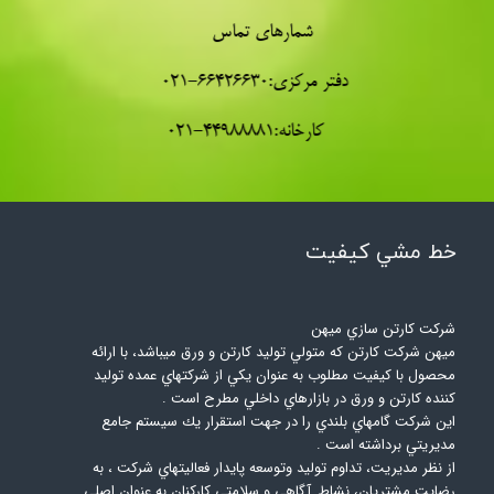
شمارهای تماس
دفتر مرکزی:66426630-021
کارخانه:44988881-021
خط مشي كيفيت​​​​​​​
شركت كارتن سازي ميهن
ميهن شركت كارتن كه متولي توليد كارتن و ورق ميباشد، با ارائه
محصول با كيفيت مطلوب به عنوان يكي از شركتهاي عمده توليد
كننده كارتن و ورق در بازارهاي داخلي مطرح است .
اين شركت گامهاي بلندي را در جهت استقرار يك سيستم جامع
مديريتي برداشته است .
از نظر مديريت، تداوم توليد وتوسعه پايدار فعاليتهاي شركت ، به
رضايت مشتريان، نشاط ,آگاهي و سلامتي كاركنان به عنوان اصلي