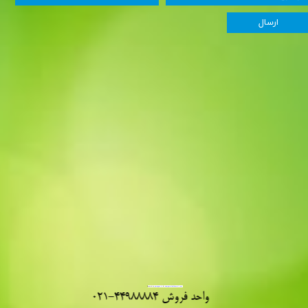
ارسال
Powered by
gmapgen fr
&
www.gmailbulkemail.com
واحد فروش 44988884-021