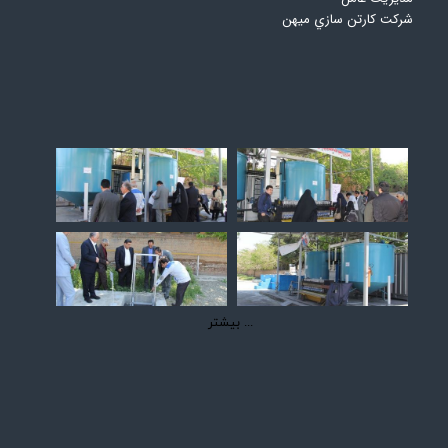
شركت كارتن سازي ميهن
بیشتر ...