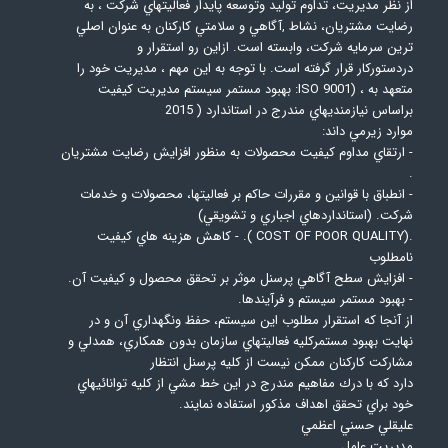
از نظر مديريت، تداوم توليد وتوسعه پايدار فعاليتهاي شركت ، به
رضايت مشتريان، نشاط ,آگاهي و سلامتي كاركنان به عنوان اصلي
ترين سرمايه شركت، وابسته است. ازاين رو استقرار و
دردستوركار قرار گرفته است. با توجه به اين مهم ، مديريت خود را
متعهد به ، (ISO 9001: بهبود مستمر سيستم مديريت كيفيت
براساس نيازمنديهاي مندرج در استاندارد ( 2015
موارد زيرمي داند:
- ارتقاي مداوم كيفيت محصولات به منظور افزايش رضايت مشتريان
.
- انطباق با قوانين و مقررات حاكم بر فعاليتها، محصولات و خدمات
شركت. (استانداردهاي اجباري و تشويقي)
.(COST OF POOR QUALITY ). - كاهش هزينه هاي كيفيت
نامطلوب
- افزايش سطح آگاهي پرسنل موثر بر تحقق محصول و كيفيت آن.
- بهبود مستمر سيستم و فرآيندها.
از آنجا كه استقرار مطلوب اين سيستم، حفظ ونگهداري آن و در
نهايت بهبود مستمركليه فعاليتهاي سازمان بدون همكاري، همدلي و
مشاركت كاركنان ممكن نيست از كليه پرسنل انتظار
دارد كه با درك مفاهيم مندرج در اين خط مشي از كليه توانائيهاي
خود براي تحقق اهداف مذكور استفاده نمايند.
عليقلي حسني اعظمي
مديريت عامل